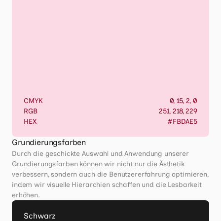
CMYK
0, 15, 2, 0
RGB
251, 218, 229
HEX
#FBDAE5
Grundierungsfarben
Durch die geschickte Auswahl und Anwendung unserer 
Grundierungsfarben können wir nicht nur die Ästhetik 
verbessern, sondern auch die Benutzererfahrung optimieren, 
indem wir visuelle Hierarchien schaffen und die Lesbarkeit 
erhöhen.
Schwarz