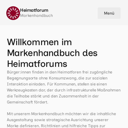
Heimatforum
•
V0.4
Menü
Markenhandbuch
Heldenhelfer
Markenhandbuch
Willkommen im
Mentalkompass
Markenhandbuch des
Markenhandbuch
Heimatforums
Mitmachportal
Markenhandbuch
Bürger:innen finden in den Heimatforen frei zugängliche 
Begegnungsorte ohne Konsumzwang, die zur sozialen 
Interaktion einladen. Für Kommunen, stellen sie einen 
Werkzeugkasten dar, der durch infrastrukturelle Maßnahmen 
die Teilhabe stärkt und den Zusammenhalt in der 
Gemeinschaft fördert.
Mit unserem Markenhandbuch möchten wir die inhaltliche 
Ausgestaltung sowie strategische Ausrichtung unserer 
Marke definieren. Richtlinien und hilfreiche Tipps zur 