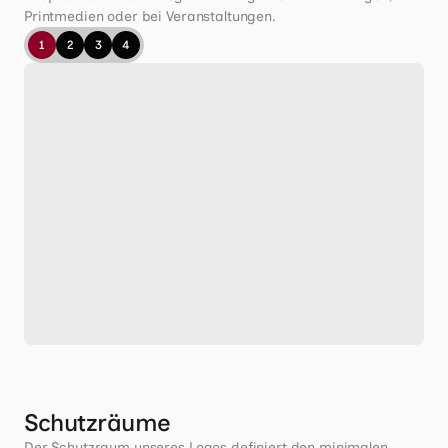
Printmedien oder bei Veranstaltungen.
1
2
3
4
Schutzräume
Der Schutzraum unseres Logos definiert den minimalen 